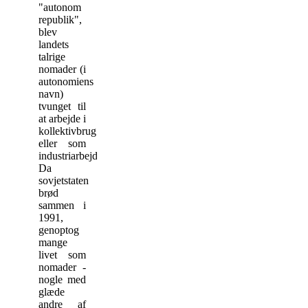
"autonom
republik",
blev
landets
talrige
nomader (i
autonomiens
navn)
tvunget til
at arbejde i
kollektivbrug
eller som
industriarbejdere.
Da
sovjetstaten
brød
sammen i
1991,
genoptog
mange
livet som
nomader -
nogle med
glæde
andre af