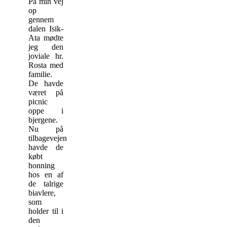
På min vej
op
gennem
dalen Isik-
Ata mødte
jeg den
joviale hr.
Rosta med
familie.
De havde
været på
picnic
oppe i
bjergene.
Nu på
tilbagevejen
havde de
købt
honning
hos en af
de talrige
biavlere,
som
holder til i
den