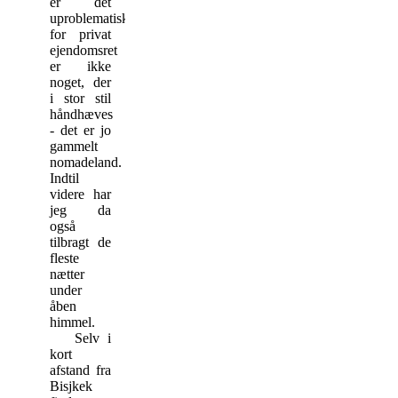
er det
uproblematisk,
for privat
ejendomsret
er ikke
noget, der
i stor stil
håndhæves
- det er jo
gammelt
nomadeland.
Indtil
videre har
jeg da
også
tilbragt de
fleste
nætter
under
åben
himmel.
Selv i
kort
afstand fra
Bisjkek