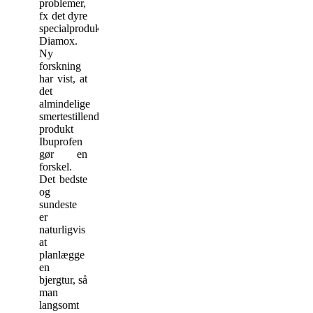
problemer,
fx det dyre
specialprodukt
Diamox.
Ny
forskning
har vist, at
det
almindelige
smertestillende
produkt
Ibuprofen
gør en
forskel.
Det bedste
og
sundeste
er
naturligvis
at
planlægge
en
bjergtur, så
man
langsomt