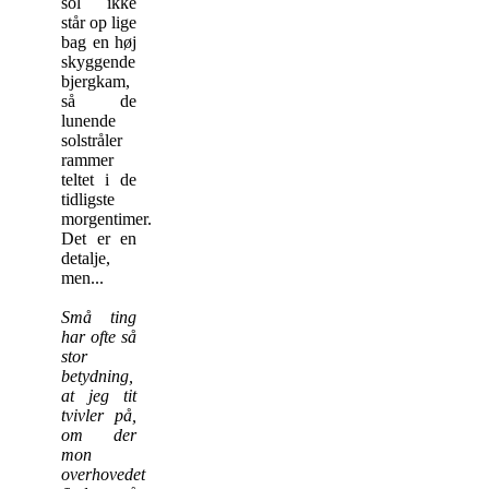
sol ikke
står op lige
bag en høj
skyggende
bjergkam,
så de
lunende
solstråler
rammer
teltet i de
tidligste
morgentimer.
Det er en
detalje,
men...
Små ting
har ofte så
stor
betydning,
at jeg tit
tvivler på,
om der
mon
overhovedet