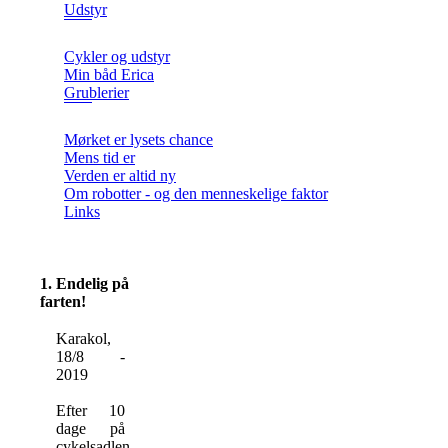
Udstyr
Cykler og udstyr
Min båd Erica
Grublerier
Mørket er lysets chance
Mens tid er
Verden er altid ny
Om robotter - og den menneskelige faktor
Links
1. Endelig på
farten!
Karakol,
18/8 -
2019
Efter 10
dage på
cykelsadlen