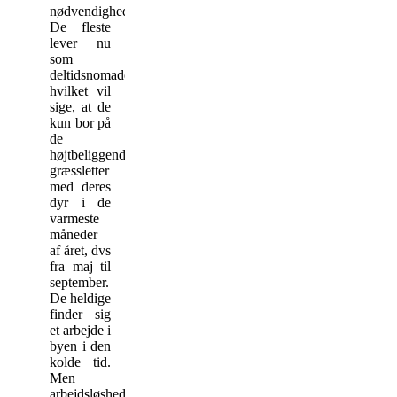
nødvendighed.
De fleste
lever nu
som
deltidsnomader,
hvilket vil
sige, at de
kun bor på
de
højtbeliggende
græssletter
med deres
dyr i de
varmeste
måneder
af året, dvs
fra maj til
september.
De heldige
finder sig
et arbejde i
byen i den
kolde tid.
Men
arbejdsløsheden