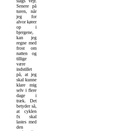
slags vejr.
Senere på
turen, når
jeg for
alvor kører
op i
bjergene,
kan jeg
regne med
frost om
natten og
tillige
være
indstillet
på, at jeg
skal kunne
klare mig
selv i flere
dage i
træk. Det
betyder så,
at cyklen
fx skal
lastes med
den