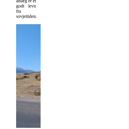
anlæg er et
godt levn
fra
sovjettiden.