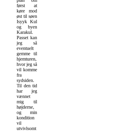
plan om
først at
køre mod
øst til søen
Isyyk Kul
og byen
Karakul.
Passet kan
jeg så
eventuelt
gemme til
hjemturen,
hvor jeg så
vil komme
fra
sydsiden.
Til den tid
har jeg
vænnet
mig til
højderne,
og min
kondition
vil
utvivlsomt