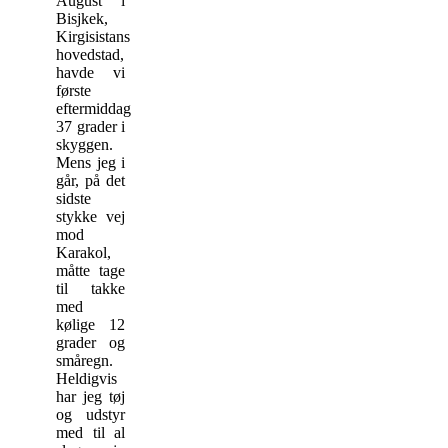
August i
Bisjkek,
Kirgisistans
hovedstad,
havde vi
første
eftermiddag
37 grader i
skyggen.
Mens jeg i
går, på det
sidste
stykke vej
mod
Karakol,
måtte tage
til takke
med
kølige 12
grader og
småregn.
Heldigvis
har jeg tøj
og udstyr
med til al