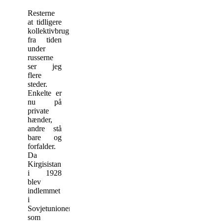
Resterne
at tidligere
kollektivbrug
fra tiden
under
russerne
ser jeg
flere
steder.
Enkelte er
nu på
private
hænder,
andre stå
bare og
forfalder.
Da
Kirgisistan
i 1928
blev
indlemmet
i
Sovjetunionen
som