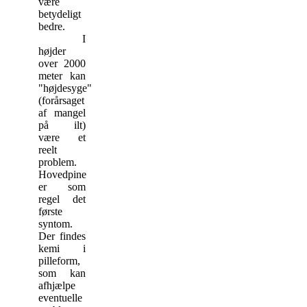
være
betydeligt
bedre.
I
højder
over 2000
meter kan
"højdesyge"
(forårsaget
af mangel
på ilt)
være et
reelt
problem.
Hovedpine
er som
regel det
første
syntom.
Der findes
kemi i
pilleform,
som kan
afhjælpe
eventuelle