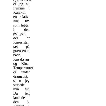
er jeg nu
fremme i
Karakol,
en relativt
lille by,
som ligger
i den
østligste
del af
Kirgisistan
tæt på
grænsen til
både
Kazakstan
og Kina.
Temperaturen
er faldet
dramatisk,
siden jeg
startede
min tur.
Da jeg
landede
den 8.