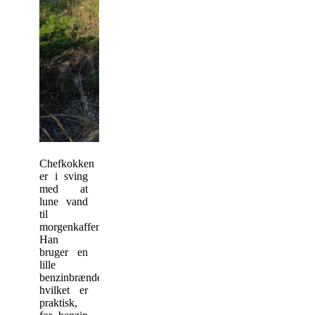
Chefkokken
er i sving
med at
lune vand
til
morgenkaffen.
Han
bruger en
lille
benzinbrænder,
hvilket er
praktisk,