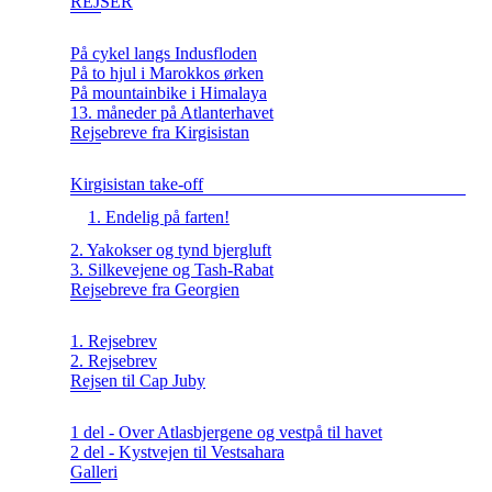
REJSER
På cykel langs Indusfloden
På to hjul i Marokkos ørken
På mountainbike i Himalaya
13. måneder på Atlanterhavet
Rejsebreve fra Kirgisistan
Kirgisistan take-off
1. Endelig på farten!
2. Yakokser og tynd bjergluft
3. Silkevejene og Tash-Rabat
Rejsebreve fra Georgien
1. Rejsebrev
2. Rejsebrev
Rejsen til Cap Juby
1 del - Over Atlasbjergene og vestpå til havet
2 del - Kystvejen til Vestsahara
Galleri