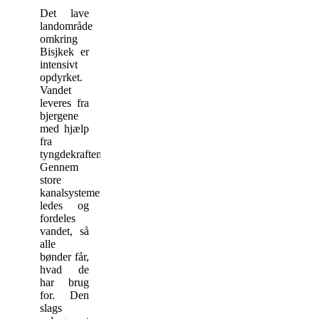
Det lave
landområde
omkring
Bisjkek er
intensivt
opdyrket.
Vandet
leveres fra
bjergene
med hjælp
fra
tyngdekraften.
Gennem
store
kanalsystemer
ledes og
fordeles
vandet, så
alle
bønder får,
hvad de
har brug
for. Den
slags