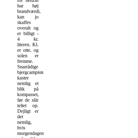
for benzin
har høj
brandværdi,
kan jo
skaffes
overalt og
er billigt -
4 kr.
literen. Kl.
er otte, og
solen er
fremme.
Snarrådige
bjergcampister
kaster
nemlig et
blik på
kompasset,
før de slår
teltet op.
Dejligt er
det
nemlig,
hvis
morgendagens