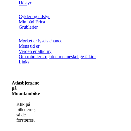
Udstyr
Cykler og udstyr
Min båd Erica
Grublerier
Mørket er lysets chance
Mens tid er
Verden er altid ny
Om robotter - og den menneskelige faktor
Links
Atlasbjergene
på
Mountainbike
Klik på
billederne,
så de
forstørres.