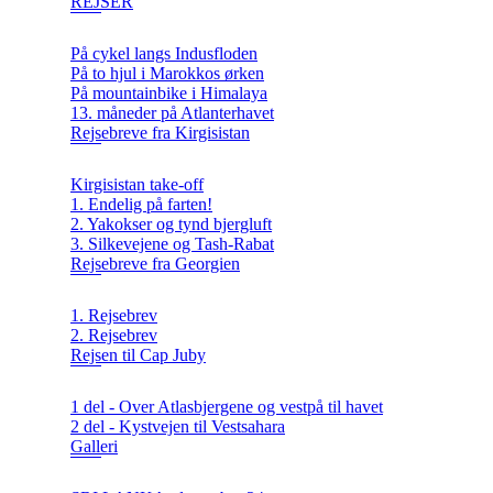
REJSER
På cykel langs Indusfloden
På to hjul i Marokkos ørken
På mountainbike i Himalaya
13. måneder på Atlanterhavet
Rejsebreve fra Kirgisistan
Kirgisistan take-off
1. Endelig på farten!
2. Yakokser og tynd bjergluft
3. Silkevejene og Tash-Rabat
Rejsebreve fra Georgien
1. Rejsebrev
2. Rejsebrev
Rejsen til Cap Juby
1 del - Over Atlasbjergene og vestpå til havet
2 del - Kystvejen til Vestsahara
Galleri