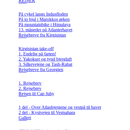
REJSER
På cykel langs Indusfloden
På to hjul i Marokkos ørken
På mountainbike i Himalaya
13. måneder på Atlanterhavet
Rejsebreve fra Kirgisistan
Kirgisistan take-off
1. Endelig på farten!
2. Yakokser og tynd bjergluft
3. Silkevejene og Tash-Rabat
Rejsebreve fra Georgien
1. Rejsebrev
2. Rejsebrev
Rejsen til Cap Juby
1 del - Over Atlasbjergene og vestpå til havet
2 del - Kystvejen til Vestsahara
Galleri