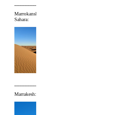
_______________________________________
Marrokansk
Sahara:
_______________________________________
Marrakesh: